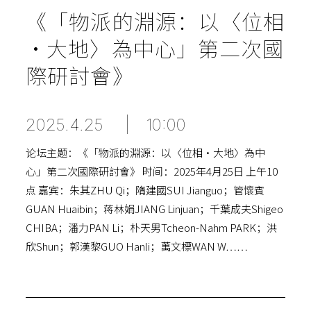
《「物派的淵源：以〈位相
·大地〉為中心」第二次國
際研討會》
2025.4.25
|
10:00
论坛主题：《「物派的淵源：以〈位相·大地〉為中
心」第二次國際研討會》 时间：2025年4月25日 上午10
点 嘉宾：朱其ZHU Qi；隋建國SUI Jianguo；管懷賓
GUAN Huaibin；蒋林娟JIANG Linjuan；千葉成夫Shigeo
CHIBA；潘力PAN Li；朴天男Tcheon-Nahm PARK；洪
欣Shun；郭漢黎GUO Hanli；萬文標WAN W……